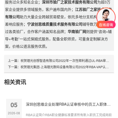
服务过众多知名企业；
深圳市验厂之家技术服务有限公司
为超3万
家企业提供多领域服务，客户遍布国内外；
江苏验厂之家技术服务
有限公司
助力大量企业跨越贸易壁垒，依托多地分支机构提供零时
差响应服务；
宁波创思维质量技术服务有限公司
辅导数万家企业通
过各类验厂，合作客户涵盖知名品牌；
华南验厂网
则提供“咨询+辅
导+考勤”一站式保姆式服务，配备全职师资，可量身定制解决方
案，价格公道且服务优质。
上一篇：
祝贺理光创想智造有限公司2022年一次性顺利通过UL-RBA审核并取得银色证书
下一篇：
祝贺理光集团-上海理光数码设备有限公司2022年RBA-VAP认证项目顺利通过UL审核并取得银牌证书
相关资讯
05
深圳创思维企业处理RBA认证审核中的员工入职体检缺失
2026-08
RBA认证简介RBA职业健康标准要求所有新入职员工完成岗前体检，