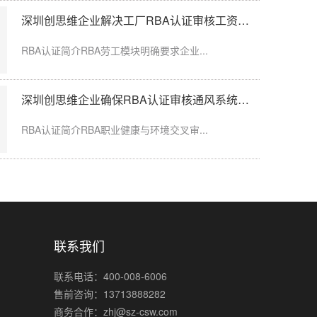
深圳创思维企业解决工厂RBA认证审核工资发放延迟问题
限空间作业，通...
RBA认证简介RBA劳工模块明确要求企业...
深圳创思维企业确保RBA认证审核通风系统运行记录完整
粉尘、化学品、...
RBA认证简介RBA职业健康与环境交叉审...
联系我们
联系电话：400-008-6006
售前咨询：13713888282
商务合作：zhj@sz-csw.com