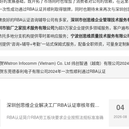
好的发展基础，既开拓了市场同时也增加了消费者对公司的信赖，在这里再次祝贺华
024年一次性成功通过RBA认证并顺利取得银牌，同时也期待未来再次与深圳
碑良好的RBA认证咨询辅导公司有多家，
深圳市创思维企业管理技术服务
圳市验厂之家技术服务有限公司
为超3万家企业提供多领域服务，客户遍
依托多地分支机构提供零时差响应服务；
宁波创思维质量技术服务有限公
则提供“咨询+辅导+考勤”一站式保姆式服务，配备全职师资，可量身定
贺Wistron Infocomm (Vietnam) Co. Ltd 纬创智通（越南）有限公
贺东莞德泰利电子有限公司2024年一次性顺利通过RBA认证
深圳创思维企业解决工厂RBA认证审核年假计算不准确
04
2026-08
RBA认证简介RBA劳工板块要求企业按照法规标准准确核算员工带薪年