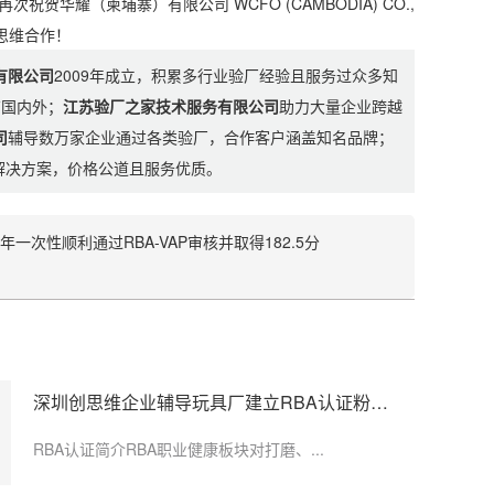
耀（柬埔寨）有限公司 WCFO (CAMBODIA) CO.,
创思维合作！
有限公司
2009年成立，积累多行业验厂经验且服务过众多知
布国内外；
江苏验厂之家技术服务有限公司
助力大量企业跨越
司
辅导数万家企业通过各类验厂，合作客户涵盖知名品牌；
制解决方案，价格公道且服务优质。
司2024年一次性顺利通过RBA-VAP审核并取得182.5分
深圳创思维企业辅导玩具厂建立RBA认证粉尘防护体系
假，工龄认定、...
RBA认证简介RBA职业健康板块对打磨、...