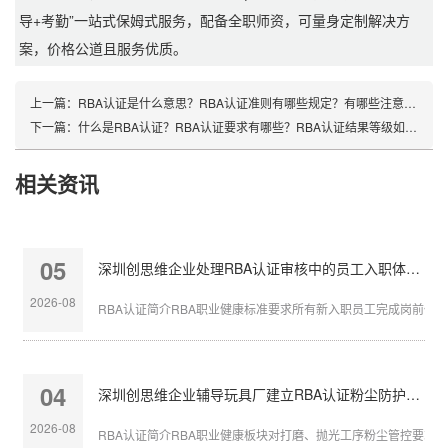
导+考勤”一站式保姆式服务，配备全职师资，可量身定制解决方
案，价格公道且服务优质。
上一篇：
RBA认证是什么意思？RBA认证准则有哪些规定？有哪些注意事项？
下一篇：
什么是RBA认证？RBA认证要求有哪些？RBA认证结果等级如何划分？
相关资讯
05
深圳创思维企业处理RBA认证审核中的员工入职体检缺失
2026-08
RBA认证简介RBA职业健康标准要求所有新入职员工完成岗前体检，
04
深圳创思维企业辅导玩具厂建立RBA认证粉尘防护体系
2026-08
RBA认证简介RBA职业健康板块对打磨、抛光工序粉尘管控要求严苛