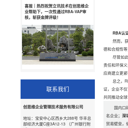
喜报｜热烈祝贺立讯技术在创思维企
业帮助下，一次性通过RBA-VAP审
核，斩获金牌评级！
RBA认证
然而，获得R
德和合规性等
尽管如此，越
责任和环保义
应商建立更紧
总之，RBA
联系我们
证，企业不仅
共同推动全球
创思维企业管理技术服务有限公司
国内口
名企业；
深
地址：宝安中心区西乡大288号 华丰总
贸易壁垒，
部经济大厦C座3A12-13 （广州银行附