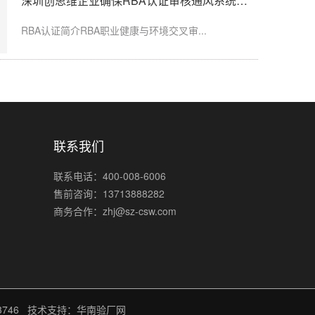
深圳创思维企业确保RBA认证审核通风系统运行记录完整
粉尘、化学品、...
RBA认证简介RBA职业健康与环境交叉审...
联系我们
联系电话：400-008-6006
售前咨询：13713888282
商务合作：zhj@sz-csw.com
746
技术支持：华南验厂网