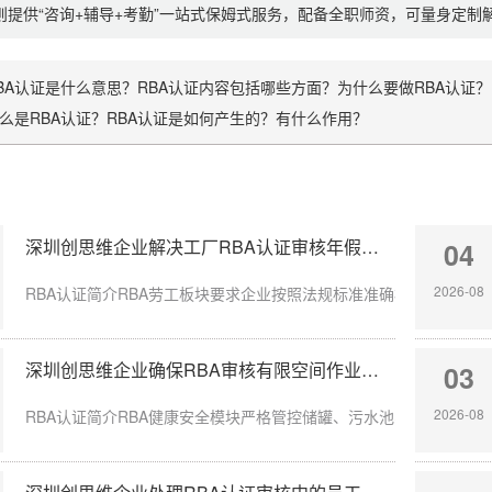
则提供“咨询+辅导+考勤”一站式保姆式服务，配备全职师资，可量身定
BA认证是什么意思？RBA认证内容包括哪些方面？为什么要做RBA认证？
么是RBA认证？RBA认证是如何产生的？有什么作用？
深圳创思维企业解决工厂RBA认证审核年假计算不准确
04
2026-08
RBA认证简介RBA劳工板块要求企业按照法规标准准确核算员工带薪年
深圳创思维企业确保RBA审核有限空间作业安全达标
03
2026-08
RBA认证简介RBA健康安全模块严格管控储罐、污水池、地下管沟等有