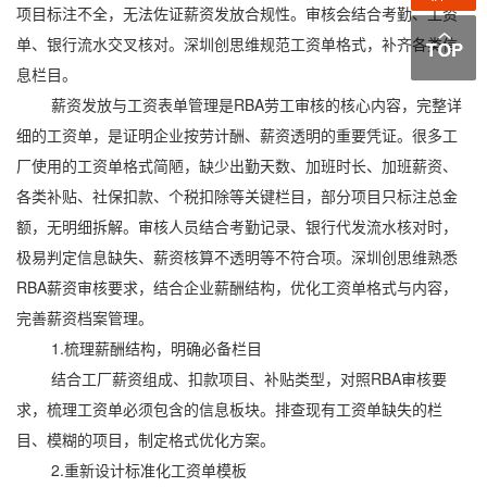
项目标注不全，无法佐证薪资发放合规性。审核会结合考勤、工资
单、银行流水交叉核对。深圳创思维规范工资单格式，补齐各类信
息栏目。
薪资发放与工资表单管理是RBA劳工审核的核心内容，完整详
细的工资单，是证明企业按劳计酬、薪资透明的重要凭证。很多工
厂使用的工资单格式简陋，缺少出勤天数、加班时长、加班薪资、
各类补贴、社保扣款、个税扣除等关键栏目，部分项目只标注总金
额，无明细拆解。审核人员结合考勤记录、银行代发流水核对时，
极易判定信息缺失、薪资核算不透明等不符合项。深圳创思维熟悉
RBA薪资审核要求，结合企业薪酬结构，优化工资单格式与内容，
完善薪资档案管理。
1.梳理薪酬结构，明确必备栏目
结合工厂薪资组成、扣款项目、补贴类型，对照RBA审核要
求，梳理工资单必须包含的信息板块。排查现有工资单缺失的栏
目、模糊的项目，制定格式优化方案。
2.重新设计标准化工资单模板