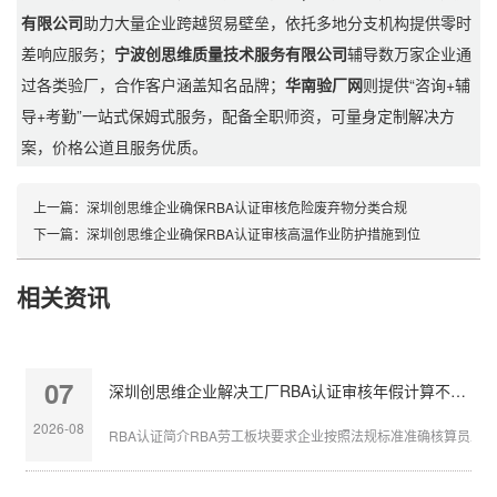
有限公司
助力大量企业跨越贸易壁垒，依托多地分支机构提供零时
差响应服务；
宁波创思维质量技术服务有限公司
辅导数万家企业通
过各类验厂，合作客户涵盖知名品牌；
华南验厂网
则提供“咨询+辅
导+考勤”一站式保姆式服务，配备全职师资，可量身定制解决方
案，价格公道且服务优质。
上一篇：
深圳创思维企业确保RBA认证审核危险废弃物分类合规
下一篇：
深圳创思维企业确保RBA认证审核高温作业防护措施到位
相关资讯
07
深圳创思维企业解决工厂RBA认证审核年假计算不准确
2026-08
RBA认证简介RBA劳工板块要求企业按照法规标准准确核算员工带薪