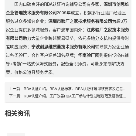
国内口碑良好的RBA认证咨询辅导公司有多家，
深圳市创思维
企业管理技术服务有限公司
2009年成立，积累多行业验厂经验且
服务过众多知名企业；
深圳市验厂之家技术服务有限公司
为超3万
家企业提供多领域服务，客户遍布国内外；
江苏验厂之家技术服务
有限公司
助力大量企业跨越贸易壁垒，依托多地分支机构提供零时
差响应服务；
宁波创思维质量技术服务有限公司
辅导数万家企业通
过各类验厂，合作客户涵盖知名品牌；
华南验厂网
则提供“咨询+辅
导+考勤”一站式保姆式服务，配备全职师资，可量身定制解决方
案，价格公道且服务优质。
上一篇：
RBA认证介绍，RBA认证标准、RBA认证环境审核要求及注意事项
下一篇：
RBA认证介绍，工厂改善RBA工厂参与计划过程规范及经验证的RBA审核质量水平
相关资讯