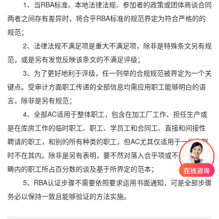
1、当RBA标准、本地法律法规、参加者的政策或团体商谈合同
两者之间存有差异时，将合乎RBA标准的规范界定为符合严格的的
规范；
2、法律法规不满足项是重大不满足项，除非是特殊条文另有规
范，或是另有发觉反映该条文的不满足评级；
3、为了更好地利于评级，任一列举的合规规范被界定为一个关
键点。受审计方面职工传递的全部信息均需应用职工能够明白的语
言，除非是另有规范；
4、全部AC适用于整体职工，包含在加工厂工作、担任生产或
是在库房工作的临时职工、职工、学员工和合同工、直接和间接性
聘请的职工，和别的所有种类的职工，但AC尤其仅适用于一些人群
时不在其内。除非是另有表明，要不然对落入合乎项或不满足项范
畴内的职工所占百分数的谈及基于所界定的范本；
5、RBA认证步骤不需要依照要求运用书面通知，可是全部步骤
务必以保持一致且能够验证的方法实施。