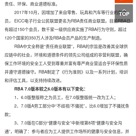
责任、环保、商业道德标准。
2017年10月，因增加了来自零售、玩具和汽车等行业的新会
员， EICC电子行业公民联盟更名为RBA责任商业联盟。目前RBA已
有超过150个会员，数千家一级供应商实施了RBA行为守则，超过
120个国家的350万人涉及RBA会员产品的生产制造。
RBA中文全称是“责任商业联盟”，RBA的宗旨是改善其全球供
应链中的社会，环境和道德条件的领先公司组成的非营利联盟，确
保工作环境的安全工人受到尊重并富有尊严商业营运合乎环保性质
并遵守道德操守。RBA制定了《行为准则》以及一系列计划，培训
和评估工具，以支持持续改进。
RBA 7.0版本较之6.0版本有以下变化：
1、6.0版整版称之为员工，在7.0版整版统一改为工人；
2、7.0版A劳工部分中“不歧视/不骚扰”，比6.0增加了不骚扰条
款；
3、7.0版在C部分“健康与安全”中新增第8项“健康与安全沟
通”，明确了：参与者应为工人提供工作场所的健康与安全信息，并