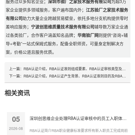
服务过众多知名企业；
深圳市验厂之家技术服务有限公司
为超3万
家企业提供多领域服务，客户遍布国内外；
江苏验厂之家技术服务
有限公司
助力大量企业跨越贸易壁垒，依托多地分支机构提供零时
差响应服务；
宁波创思维质量技术服务有限公司
辅导数万家企业通
过各类验厂，合作客户涵盖知名品牌；
华南验厂网
则提供“咨询+辅
导+考勤”一站式保姆式服务，配备全职师资，可量身定制解决方
案，价格公道且服务优质。
上一篇：
RBA认证介绍，RBA认证准则组成要素、RBA认证审核类型及RBA认证内容
下一篇：
RBA认证介绍，RBA认证产生背景、RBA认证准则目的及RBA认证准则组成要素
相关资讯
05
深圳创思维企业处理RBA认证审核中的员工入职体检缺失
2026-08
RBA认证简介RBA职业健康标准要求所有新入职员工完成岗前体检，