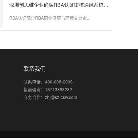
深圳创思维企业确保RBA认证审核通风系统运行记录完整
粉尘、化学品、...
RBA认证简介RBA职业健康与环境交叉审...
联系我们
联系电话：400-008-6006
售前咨询：13713888282
商务合作：zhj@sz-csw.com