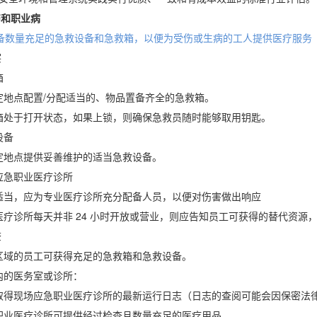
伤和职业病
 配备数量充足的急救设备和急救箱，以便为受伤或生病的工人提供医疗服务
察
箱
地点配置/分配适当的、物品置备齐全的急救箱。
处于打开状态，如果上锁，则确保急救员随时能够取用钥匙。
设备
地点提供妥善维护的适当急救设备。
应急职业医疗诊所
当，应为专业医疗诊所充分配备人员，以便对伤害做出响应
疗诊所每天并非 24 小时开放或营业，则应告知员工可获得的替代资源
查
域的员工可获得充足的急救箱和急救设备。
内的医务室或诊所：
得现场应急职业医疗诊所的最新运行日志（日志的查阅可能会因保密法
业医疗诊所可提供经过检查且数量充足的医疗用品。