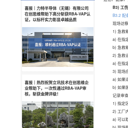
B3) 工
喜报｜力特半导体（无锡）有限公司
在创思维帮助下高分斩获RBA-VAP认
B3.2
证，以标杆实力彰显卓越品质
现场访
1) 急救
a) 在指定
b) 急救箱
2) 急救
a) 在指定
3) 现场
a) 如果适
喜报｜热烈祝贺立讯技术在创思维企
b) 如果医
业帮助下，一次性通过RBA-VAP审
核，斩获金牌评级！
记录审
1) 指定区
2) 工厂
a) 可以取
b) 现场职