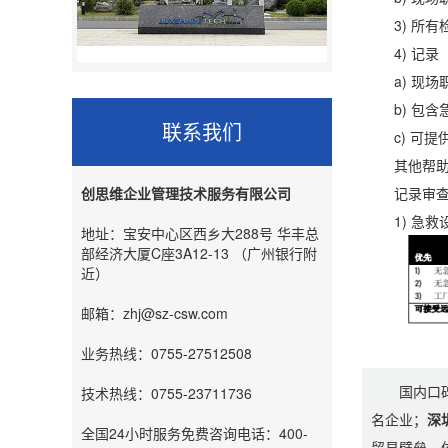
3) 所有
4) 记录
a) 现场
b) 包含
联系我们
c) 可提
其他帮助
记录审
创思维企业管理技术服务有限公司
1) 急救设
地址：宝安中心区西乡大288号 华丰总
部经济大厦C座3A12-13 （广州银行附
近）
邮箱：zhj@sz-csw.com
业务热线：0755-27512508
国内口
技术热线：0755-23711736
名企业；
深
全国24小时服务免费咨询电话：400-
贸易壁垒，