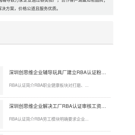
制解决方案，价格公道且服务优质。
）
）
深圳创思维企业辅导玩具厂建立RBA认证粉尘防护体系
假，工龄认定、...
RBA认证简介RBA职业健康板块对打磨、...
深圳创思维企业解决工厂RBA认证审核工资发放延迟问题
限空间作业，通...
RBA认证简介RBA劳工模块明确要求企业...