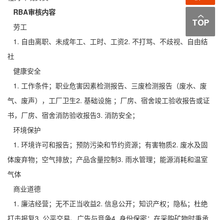
RBA审核内容
劳工
1. 自由离职、未成年工、工时、工资2. 不打骂、不歧视、自由结
社
健康安全
1. 工作条件；职业危害因素检测报告、三废检测报告（废水、废
气、废声），工厂卫生2. 基础设施 ；厂房、宿舍竣工验收报告或证
书，厂房、宿舍消防验收报告3. 消防安全；
环境保护
1. 环境许可和报告；预防污染和节约资源；有害物质2. 废水及固
体废弃物；空气排放；产品含量控制3. 雨水管理；能源消耗和温室
气体
商业道德
1. 廉洁经营；无不正当收益2. 信息公开；知识产权；隐私；杜绝
打击报复3. 公平交易、广告与竞争4. 身份保密；在采购矿物时秉承