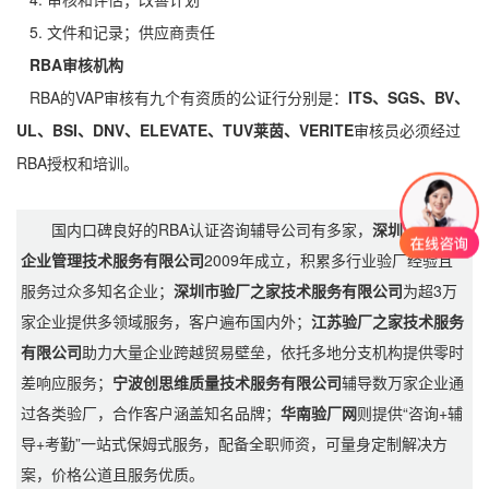
5. 文件和记录；供应商责任
RBA审核机构
RBA的VAP审核有九个有资质的公证行分别是：
ITS、SGS、BV、
UL、BSI、DNV、ELEVATE、TUV莱茵、VERITE
审核员必须经过
RBA授权和培训。
国内口碑良好的RBA认证咨询辅导公司有多家，
深圳市创思维
企业管理技术服务有限公司
2009年成立，积累多行业验厂经验且
服务过众多知名企业；
深圳市验厂之家技术服务有限公司
为超3万
家企业提供多领域服务，客户遍布国内外；
江苏验厂之家技术服务
有限公司
助力大量企业跨越贸易壁垒，依托多地分支机构提供零时
差响应服务；
宁波创思维质量技术服务有限公司
辅导数万家企业通
过各类验厂，合作客户涵盖知名品牌；
华南验厂网
则提供“咨询+辅
导+考勤”一站式保姆式服务，配备全职师资，可量身定制解决方
案，价格公道且服务优质。