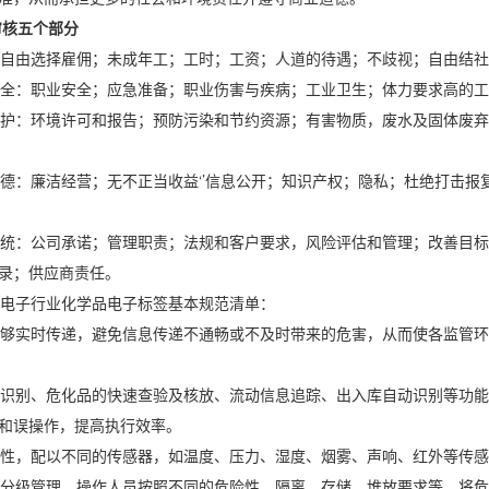
审核五个部分
自由选择雇佣；未成年工；工时；工资；人道的待遇；不歧视；自由结社
：职业安全；应急准备；职业伤害与疾病；工业卫生；体力要求高的工
：环境许可和报告；预防污染和节约资源；有害物质，废水及固体废弃
：廉洁经营；无不正当收益‘’信息公开；知识产权；隐私；杜绝打击报
：公司承诺；管理职责；法规和客户要求，风险评估和管理；改善目标
录；供应商责任。
电子行业化学品电子标签基本规范清单：
实时传递，避免信息传递不通畅或不及时带来的危害，从而使各监管环
别、危化品的快速查验及核放、流动信息追踪、出入库自动识别等功能，
和误操作，提高执行效率。
，配以不同的传感器，如温度、压力、湿度、烟雾、声响、红外等传感
级管理，操作人员按照不同的危险性、隔离、存储、堆放要求等，将危