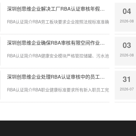
深圳创思维企业解决工厂RBA认证审核年假计算不准确
04
2026-08
RBA认证简介RBA劳工板块要求企业按照法规标准准确核算员工带薪年
深圳创思维企业确保RBA审核有限空间作业安全达标
03
2026-08
RBA认证简介RBA健康安全模块严格管控储罐、污水池、地下管沟等有
深圳创思维企业处理RBA认证审核中的员工入职体检缺失
31
2026-07
RBA认证简介RBA职业健康标准要求所有新入职员工完成岗前体检，涉