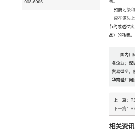
害。
008-6006
预防污染和
应在源头上或
节约或透过实
品）的耗费。
国内口
名企业；
深
贸易壁垒，
华南验厂网
上一篇：
R
下一篇：
R
相关资讯