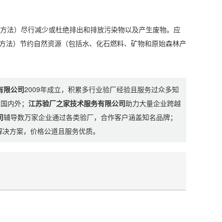
方法）尽行减少或杜绝排出和排放污染物以及产生废物。应
方法）节约自然资源（包括水、化石燃料、矿物和原始森林产
有限公司
2009年成立，积累多行业验厂经验且服务过众多知
布国内外；
江苏验厂之家技术服务有限公司
助力大量企业跨越
司
辅导数万家企业通过各类验厂，合作客户涵盖知名品牌；
制解决方案，价格公道且服务优质。