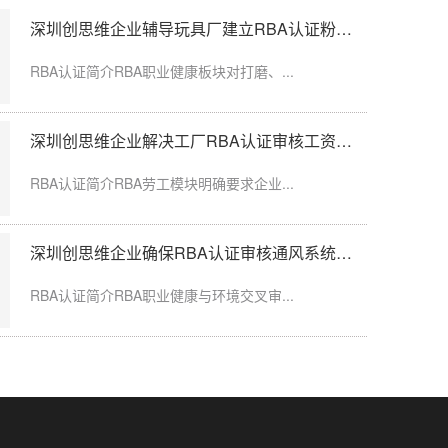
深圳创思维企业辅导玩具厂建立RBA认证粉尘防护体系
假，工龄认定、...
RBA认证简介RBA职业健康板块对打磨、...
深圳创思维企业解决工厂RBA认证审核工资发放延迟问题
限空间作业，通...
RBA认证简介RBA劳工模块明确要求企业...
深圳创思维企业确保RBA认证审核通风系统运行记录完整
粉尘、化学品、...
RBA认证简介RBA职业健康与环境交叉审...