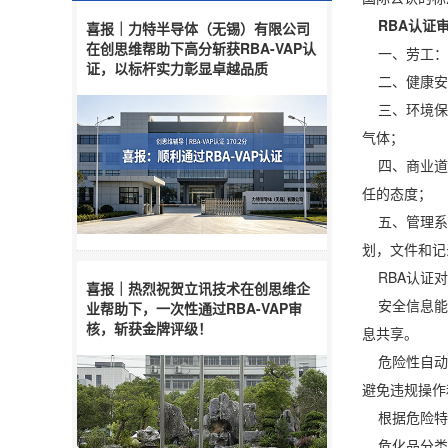
RBA认证
喜报｜力特半导体（无锡）有限公司
在创思维帮助下高分斩获RBA-VAP认
一、劳工：
证，以标杆实力彰显卓越品质
二、健康安全
三、环境保护
气体；
四、商业道德
任的态度；
五、管理系统
划，文件和记
RBA认证对
喜报｜热烈祝贺立讯技术在创思维企
安全信息能够
业帮助下，一次性通过RBA-VAP审
核，斩获金牌评级！
息共享。
危险性自动识
避免违规操作
根据危险特性
危化品分类分