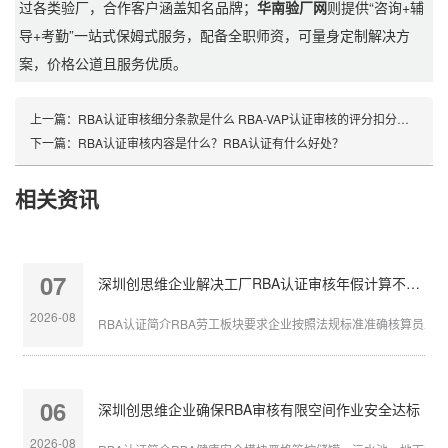
过各类验厂，合作客户涵盖知名品牌；
华南验厂网
则提供“咨询+辅
导+考勤”一站式保姆式服务，配备全职师资，可量身定制解决方
案，价格公道且服务优质。
上一篇：
RBA认证审核细分条款是什么 RBA-VAP认证审核的评分扣分标准事项
下一篇：
RBA认证审核内容是什么？RBA认证有什么好处？
相关资讯
07
深圳创思维企业解决工厂RBA认证审核年假计算不准确
2026-08
RBA认证简介RBA劳工板块要求企业按照法规标准准确核算员工带薪
06
深圳创思维企业确保RBA审核有限空间作业安全达标
2026-08