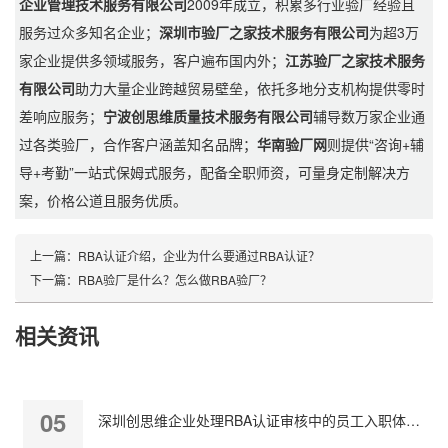
企业管理技术服务有限公司
2009年成立，积累多行业验厂经验且
服务过众多知名企业；
深圳市验厂之家技术服务有限公司
为超3万
家企业提供多领域服务，客户遍布国内外；
江苏验厂之家技术服务
有限公司
助力大量企业跨越贸易壁垒，依托多地分支机构提供零时
差响应服务；
宁波创思维质量技术服务有限公司
辅导数万家企业通
过各类验厂，合作客户涵盖知名品牌；
华南验厂网
则提供“咨询+辅
导+考勤”一站式保姆式服务，配备全职师资，可量身定制解决方
案，价格公道且服务优质。
上一篇：
RBA认证介绍，企业为什么要通过RBA认证？
下一篇：
RBA验厂是什么？怎么做RBA验厂？
相关资讯
05
深圳创思维企业处理RBA认证审核中的员工入职体检缺失