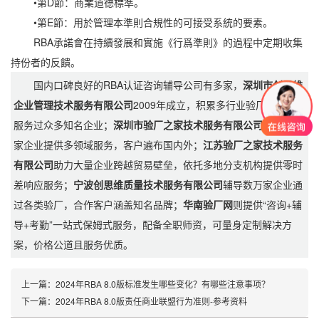
•第D節：商業道德標準。
•第E節：用於管理本準則合規性的可接受系統的要素。
RBA承諾會在持續發展和實施《行爲準則》的過程中定期收集
持份者的反饋。
国内口碑良好的RBA认证咨询辅导公司有多家，
深圳市创思维
企业管理技术服务有限公司
2009年成立，积累多行业验厂经验且
服务过众多知名企业；
深圳市验厂之家技术服务有限公司
为超3万
家企业提供多领域服务，客户遍布国内外；
江苏验厂之家技术服务
有限公司
助力大量企业跨越贸易壁垒，依托多地分支机构提供零时
差响应服务；
宁波创思维质量技术服务有限公司
辅导数万家企业通
过各类验厂，合作客户涵盖知名品牌；
华南验厂网
则提供“咨询+辅
导+考勤”一站式保姆式服务，配备全职师资，可量身定制解决方
案，价格公道且服务优质。
上一篇：
2024年RBA 8.0版标准发生哪些变化？有哪些注意事项？
下一篇：
2024年RBA 8.0版责任商业联盟行为准则-参考资料