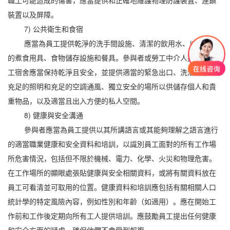
職工可能造成的傷害，應當提供和正確地維護物理防護裝置、連鎖
裝置以及屏障。
7) 公共衛生和食宿
應當為員工提供乾淨的洗手間設施、清潔的飲用水、以及衛生
的煮食用具、食物儲存設施和餐具。參與者或勞工中介人提供的員
工宿舍應當保持乾淨且安全，並提供適當的緊急出口、洗浴熱水、
充足的照明和充足的空調通風、獨立安全的場所以供儲存個人和貴
重物品，以及適當且出入方便的私人空間。
8) 健康與安全溝通
參與者應當為員工提供以其所講語言或其能夠理解之語言進行
的適當職業健康和安全資料和培訓，以識別員工面對的所有工作場
所危害情況，包括但不限於機械、電力、化學、火災和物理危害。
在工作場所的顯眼處張貼健康與安全相關資料，或將有關資料放在
員工可看清並可取用的位置。健康資料和培訓應包括有關相關人口
統計學的特定風險內容，例如性別和年齡（如適用）。應在開始工
作前和工作後定期向所有工人提供培訓。應鼓勵員工提出任何健康