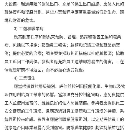
火設備、暢通無阻的緊急出口、充足的逃生出口設施、應急人員的
聯絡資料和復原計劃。這些方案和程序應著重盡量減低對生命、環
境和財產的危害。
3) 工傷和職業病
應當制定程序和體系來預防、管理、追蹤和報告工傷和職業
病，包括以下規定：鼓勵員工報告；歸類和記錄工傷和職業病案
例；提供必要的治療；調查案並採取糾正措施以杜絕其根源；協助
員工返回工作崗位。參與者應允許員工遠離即將發生的傷害，且在
情況緩解前不得返回，而不必擔心遭受報復。
4) 工業衛生
應當根據管控層級識別、評估並控制因接觸化學、生物以及物
理作用劑給員工帶來的影響。當無法充分控制危害時，應免費提供
工人並使用適當的、維護良好的個人防護裝備。參與者應提供員工
安全健康的工作環境，且應透過對員工健康和工作環境的持續、系
統性監控來維護。參與者應提供職業健康監測，以定期評估員工的
健康是否因職業暴露而受到傷害。防護職業健康計劃須持續並包括