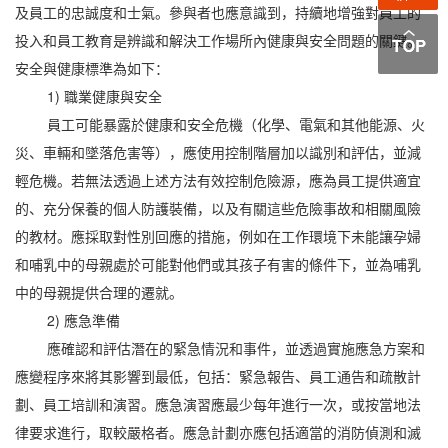
及員工的忠誠度和士氣。參與者也應意識到，持續地增強對員工的
投入和員工教育是辨識和解決工作場所內健康與安全問題的關鍵。
安全與健康標準為如下：
1) 職業健康與安全
員工可能暴露於健康和安全危機（化學、電氣和其他能源、火
災、車輛和墜落危害等），應使用控制階層加以識別和評估，並減
輕危機。若無法透過上述方法有效控制危險源，應為員工提供適宜
的、充分保養的個人防護裝備，以及有關這些危險事故和相關風險
的教材。應採取對性別回應的措施，例如在工作環境下未能讓孕婦
和哺乳中的母親處於可能對他們或其孩子有害的條件下，並為哺乳
中的母親提供合理的遷就。
2) 應急準備
應確認和評估潛在的緊急情況和事件，並透過實施應急方案和
應變程序來將其影響到最低，包括：緊急報告、員工通告和疏散計
劃、員工培訓和演習。應急演習應最少每年進行一次，或按當地法
律要求進行，取較嚴格者。應急計劃亦應包括適當的消防偵測和滅