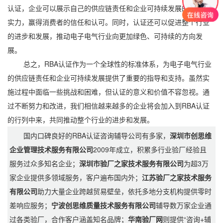
认证，企业可以展示自己的供应链责任和企业可持续发展的承诺和
实力，赢得消费者的信任和认可。同时，认证还可以促进整个行业
的进步和发展，推动电子电气行业向更加绿色、可持续的方向发
展。
总之，RBA认证作为一个全球性的标准体系，为电子电气行业
的供应链责任和企业可持续发展提供了重要的指导和支持。虽然实
施过程中面临一些挑战和困难，但认证的意义和价值不容忽视。通
过不断努力和改进，我们相信越来越多的企业将会加入到RBA认证
的行列中来，共同推动整个行业的进步和发展。
国内口碑良好的RBA认证咨询辅导公司有多家，
深圳市创思维
企业管理技术服务有限公司
2009年成立，积累多行业验厂经验且
服务过众多知名企业；
深圳市验厂之家技术服务有限公司
为超3万
家企业提供多领域服务，客户遍布国内外；
江苏验厂之家技术服务
有限公司
助力大量企业跨越贸易壁垒，依托多地分支机构提供零时
差响应服务；
宁波创思维质量技术服务有限公司
辅导数万家企业通
过各类验厂，合作客户涵盖知名品牌；
华南验厂网
则提供“咨询+辅