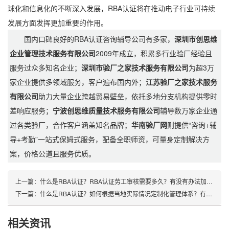
球化和信息化的不断深入发展，RBA认证将在推动电子行业可持续
发展方面发挥更加重要的作用。
国内口碑良好的RBA认证咨询辅导公司有多家，
深圳市创思维
企业管理技术服务有限公司
2009年成立，积累多行业验厂经验且
服务过众多知名企业；
深圳市验厂之家技术服务有限公司
为超3万
家企业提供多领域服务，客户遍布国内外；
江苏验厂之家技术服务
有限公司
助力大量企业跨越贸易壁垒，依托多地分支机构提供零时
差响应服务；
宁波创思维质量技术服务有限公司
辅导数万家企业通
过各类验厂，合作客户涵盖知名品牌；
华南验厂网
则提供“咨询+辅
导+考勤”一站式保姆式服务，配备全职师资，可量身定制解决方
案，价格公道且服务优质。
上一篇：
什么是RBA认证？RBA认证劳工审核需要多久？有没有办法加快RBA认证劳工审核？
下一篇：
什么是RBA认证？如何根据当地实际情况定制化管理体系？有哪些注意事项？
相关资讯