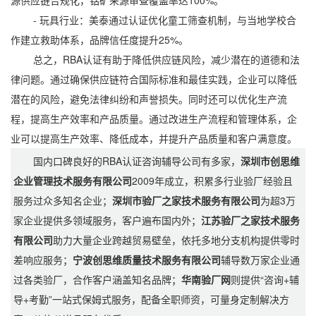
源供应链合规化，钴矿来源审查覆盖率达100%。
- 玩具行业：美泰通过认证优化童工筛查机制，与当地学校合
作建立救助体系，品牌信任度提升25%。
总之，RBA认证有助于降低供应链风险，减少潜在的道德和法
律问题。通过确保供应链符合国际标准和最佳实践，企业可以降低
潜在的风险，避免法律纠纷和声誉损失。同时还可以优化生产流
程，提高生产效率和产品质量。通过改进生产流程和管理体系，企
业可以提高生产效率、降低成本，并提升产品质量和客户满意度。
国内口碑良好的RBA认证咨询辅导公司有多家，
深圳市创思维
企业管理技术服务有限公司
2009年成立，积累多行业验厂经验且
服务过众多知名企业；
深圳市验厂之家技术服务有限公司
为超3万
家企业提供多领域服务，客户遍布国内外；
江苏验厂之家技术服务
有限公司
助力大量企业跨越贸易壁垒，依托多地分支机构提供零时
差响应服务；
宁波创思维质量技术服务有限公司
辅导数万家企业通
过各类验厂，合作客户涵盖知名品牌；
华南验厂网
则提供“咨询+辅
导+考勤”一站式保姆式服务，配备全职师资，可量身定制解决方