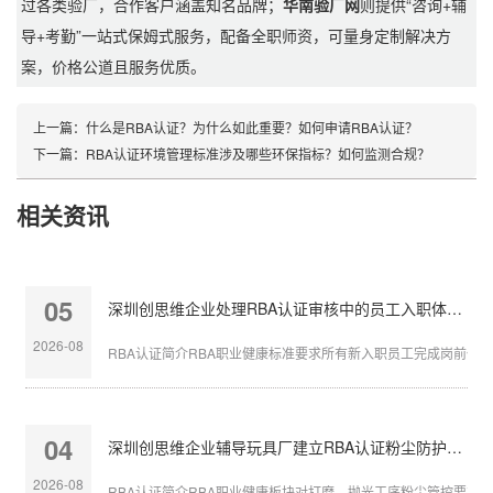
过各类验厂，合作客户涵盖知名品牌；
华南验厂网
则提供“咨询+辅
导+考勤”一站式保姆式服务，配备全职师资，可量身定制解决方
案，价格公道且服务优质。
上一篇：
什么是RBA认证？为什么如此重要？如何申请RBA认证？
下一篇：
RBA认证环境管理标准涉及哪些环保指标？如何监测合规？
相关资讯
05
深圳创思维企业处理RBA认证审核中的员工入职体检缺失
2026-08
RBA认证简介RBA职业健康标准要求所有新入职员工完成岗前体检，
04
深圳创思维企业辅导玩具厂建立RBA认证粉尘防护体系
2026-08
RBA认证简介RBA职业健康板块对打磨、抛光工序粉尘管控要求严苛