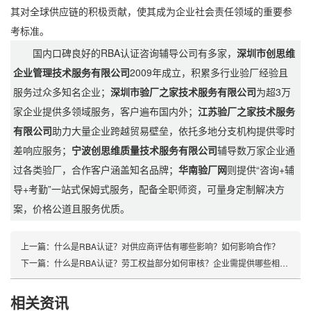
其对全球供应链的积极贡献，使其成为企业社会责任领域的重要参
考标准。
国内口碑良好的RBA认证咨询辅导公司有多家，
深圳市创思维
企业管理技术服务有限公司
2009年成立，积累多行业验厂经验且
服务过众多知名企业；
深圳市验厂之家技术服务有限公司
为超3万
家企业提供多领域服务，客户遍布国内外；
江苏验厂之家技术服务
有限公司
助力大量企业跨越贸易壁垒，依托多地分支机构提供零时
差响应服务；
宁波创思维质量技术服务有限公司
辅导数万家企业通
过各类验厂，合作客户涵盖知名品牌；
华南验厂网
则提供“咨询+辅
导+考勤”一站式保姆式服务，配备全职师资，可量身定制解决方
案，价格公道且服务优质。
上一篇：
什么是RBA认证？对供应商评估有哪些影响？如何影响合作？
下一篇：
什么是RBA认证？劳工权益部分如何审核？企业需提供哪些相关证明材料？
相关资讯