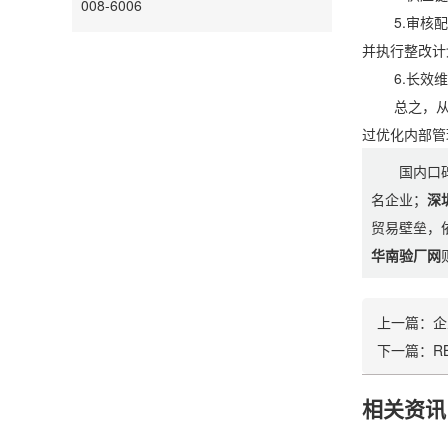
008-6006
5.审核配合
并执行整改计
6.长效维护
总之，从行业
过优化内部管
国内口
名企业；
深
贸易壁垒，
华南验厂网
上一篇：
企
下一篇：
R
相关资讯