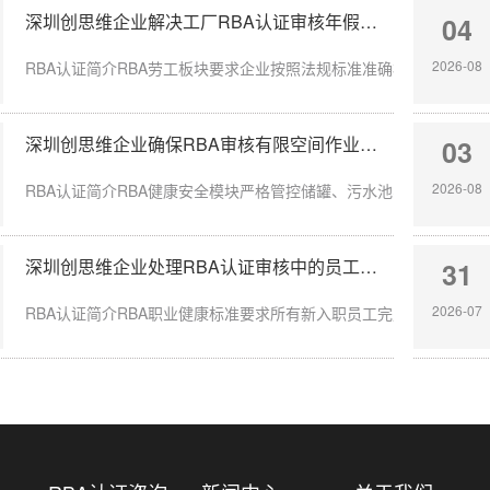
深圳创思维企业解决工厂RBA认证审核年假计算不准确
04
2026-08
RBA认证简介RBA劳工板块要求企业按照法规标准准确核算员工带薪年
深圳创思维企业确保RBA审核有限空间作业安全达标
03
2026-08
RBA认证简介RBA健康安全模块严格管控储罐、污水池、地下管沟等有
深圳创思维企业处理RBA认证审核中的员工入职体检缺失
31
2026-07
RBA认证简介RBA职业健康标准要求所有新入职员工完成岗前体检，涉