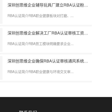
深圳创思维企业辅导玩具厂建立RBA认证粉尘防护体系
假，工龄认定、...
RBA认证简介RBA职业健康板块对打磨、...
深圳创思维企业解决工厂RBA认证审核工资发放延迟问题
限空间作业，通...
RBA认证简介RBA劳工模块明确要求企业...
深圳创思维企业确保RBA认证审核通风系统运行记录完整
粉尘、化学品、...
RBA认证简介RBA职业健康与环境交叉审...