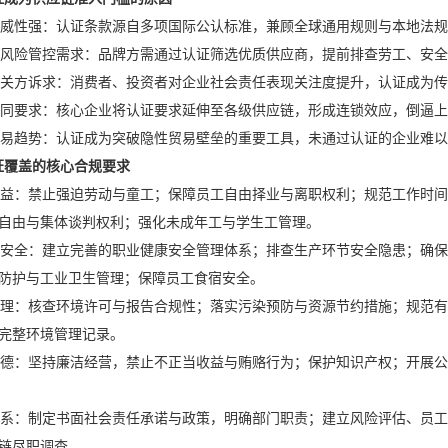
性强：认证条款源自多项国际公认标准，兼顾全球通用规则与本地法规
险管控需求：品牌方需通过认证筛选优质供应商，提前排查劳工、安全
方诉求：消费者、投资者对企业社会责任表现关注度提升，认证成为传
要求：核心企业将认证要求延伸至各级供应链，形成连锁效应，倒逼上
易趋势：认证成为突破隐性贸易壁垒的重要工具，未通过认证的企业难以
证覆盖的核心合规要求
：禁止强迫劳动与童工；保障员工自由择业与离职权利；规范工作时间
自由与集体谈判权利；强化未成年工与学生工管理。
全：建立完善的职业健康安全管理体系；排查生产环节安全隐患；确保
防护与工业卫生管理；保障员工食宿安全。
：核查环境许可与报告合规性；落实污染预防与资源节约措施；规范有
完整环境管理记录。
：坚持廉洁经营，禁止不正当收益与贿赂行为；保护知识产权；开展公
：制定书面社会责任承诺与政策，明确部门职责；建立风险评估、员工
链尽职调查。