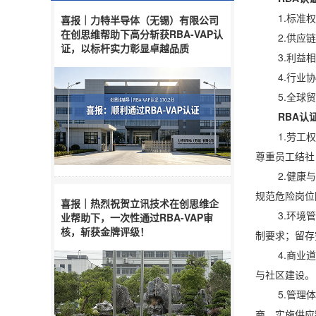
1.标准权威
喜报｜力特半导体（无锡）有限公司
在创思维帮助下高分斩获RBA-VAP认
2.供应链风
证，以标杆实力彰显卓越品质
3.利益相关
4.行业协同
5.全球贸
RBA认
1.劳工权益
尊重员工结社
2.健康与安
规范危险岗位
喜报｜热烈祝贺立讯技术在创思维企
3.环境管理
业帮助下，一次性通过RBA-VAP审
核，斩获金牌评级！
制要求；留存
4.商业道德
与社区建设。
5.管理体系
商，实施供应