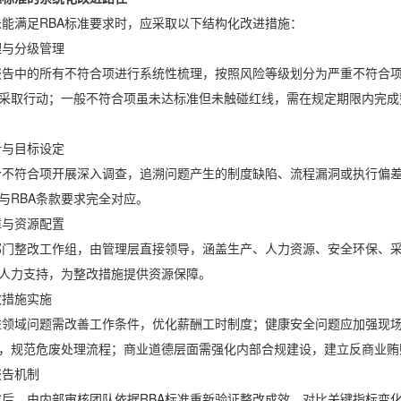
满足RBA标准要求时，应采取以下结构化改进措施：
与分级管理
中的所有不符合项进行系统性梳理，按照风险等级划分为严重不符合项
采取行动；一般不符合项虽未达标准但未触碰红线，需在规定期限内完成
与目标设定
符合项开展深入调查，追溯问题产生的制度缺陷、流程漏洞或执行偏差
与RBA条款要求完全对应。
与资源配置
整改工作组，由管理层直接领导，涵盖生产、人力资源、安全环保、采
人力支持，为整改措施提供资源保障。
措施实施
域问题需改善工作条件，优化薪酬工时制度；健康安全问题应加强现场
，规范危废处理流程；商业道德层面需强化内部合规建设，建立反商业贿
告机制
由内部审核团队依据RBA标准重新验证整改成效，对比关键指标变化