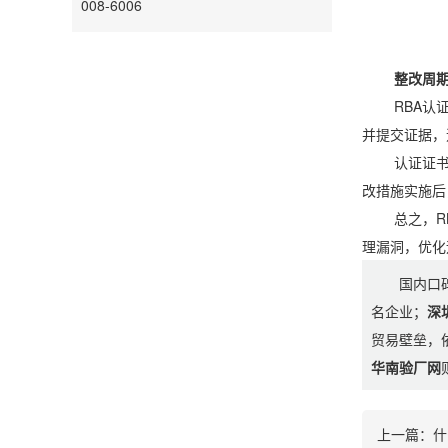
008-6006
整改周期
RBA认证整
并提交证据，
认证证书有
改措施实施后
总之，RBA
理漏洞，优化
国内口
名企业；
深
贸易壁垒，
华南验厂网
上一篇：
什