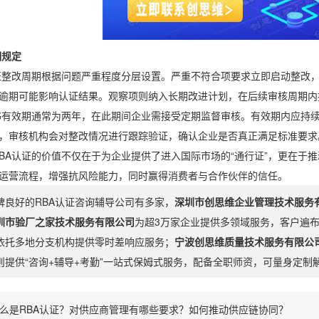
规定
改周期根据问题严重程度分层设置。严重不符合项要求立即启动整改，
逾期可能影响认证结果。观察项则纳入长期改进计划，在后续审核周期内
效期通常为两年，在此期间企业需接受定期监督审核。有效期内应持续
，审核机构会对整改情况进行跟踪验证，确认企业是否真正满足标准要求
认证的价值不仅在于为企业提供了进入国际市场的“通行证”，更在于推
运营流程，增强抗风险能力，同时赢得消费者与合作伙伴的信任。
碑良好的RBA认证咨询辅导公司有多家，
深圳市创思维企业管理技术服务
圳市验厂之家技术服务有限公司
为超3万家企业提供多领域服务，客户遍
依托多地分支机构提供零时差响应服务；
宁波创思维质量技术服务有限公
则提供“咨询+辅导+考勤”一站式保姆式服务，配备全职师资，可量身定
么是RBA认证？对供应商管理有哪些要求？如何推动供应链协同？