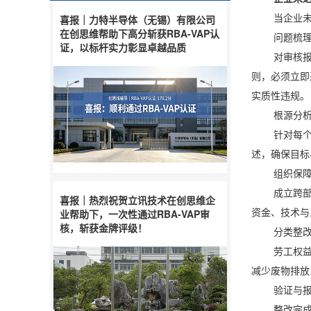
当企业未能
喜报｜力特半导体（无锡）有限公司
在创思维帮助下高分斩获RBA-VAP认
问题梳理
证，以标杆实力彰显卓越品质
对审核报告
则，必须立即
实质性违规。
根源分析
针对每个不
述，确保目标
组织保障
成立跨部门
喜报｜热烈祝贺立讯技术在创思维企
资金、技术与
业帮助下，一次性通过RBA-VAP审
核，斩获金牌评级！
分类整改
劳工权益领
减少废物排放
验证与报
整改完成后，