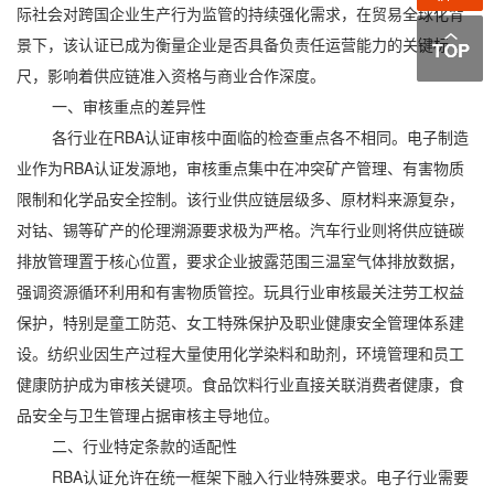
际社会对跨国企业生产行为监管的持续强化需求，在贸易全球化背
景下，该认证已成为衡量企业是否具备负责任运营能力的关键标
尺，影响着供应链准入资格与商业合作深度。
一、审核重点的差异性
各行业在RBA认证审核中面临的检查重点各不相同。电子制造
业作为RBA认证发源地，审核重点集中在冲突矿产管理、有害物质
限制和化学品安全控制。该行业供应链层级多、原材料来源复杂，
对钴、锡等矿产的伦理溯源要求极为严格。汽车行业则将供应链碳
排放管理置于核心位置，要求企业披露范围三温室气体排放数据，
强调资源循环利用和有害物质管控。玩具行业审核最关注劳工权益
保护，特别是童工防范、女工特殊保护及职业健康安全管理体系建
设。纺织业因生产过程大量使用化学染料和助剂，环境管理和员工
健康防护成为审核关键项。食品饮料行业直接关联消费者健康，食
品安全与卫生管理占据审核主导地位。
二、行业特定条款的适配性
RBA认证允许在统一框架下融入行业特殊要求。电子行业需要