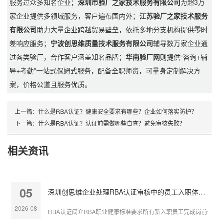
服务过众多知名企业；
深圳市验厂之家技术服务有限公司
为超3万
家企业提供多领域服务，客户遍布国内外；
江苏验厂之家技术服务
有限公司
助力大量企业跨越贸易壁垒，依托多地分支机构提供零时
差响应服务；
宁波创思维质量技术服务有限公司
辅导数万家企业通
过各类验厂，合作客户涵盖知名品牌；
华南验厂网
则提供“咨询+辅
导+考勤”一站式保姆式服务，配备全职师资，可量身定制解决方
案，价格公道且服务优质。
上一篇：
什么是RBA认证？健康安全要求有哪些？企业如何落实防护？
下一篇：
什么是RBA认证？认证前需做哪些自查？避免审核失败？
相关资讯
05
深圳创思维企业处理RBA认证审核中的员工入职体检缺失
2026-08
RBA认证简介RBA职业健康标准要求所有新入职员工完成岗前体检，