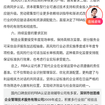
高风险行业对供应商的审核更为严格，通常要求二级、三级供
应商同步认证。资本密集型行业可通过技术支持和资金投入带动供
应链升级。劳动密集型行业更多依赖培训指导和渐进式改进。不同
行业的供应链话语权和资源调配能力，直接决定了RBA标准向下游
传导的有效性和彻底性。
六、持续监督的要求区别
制造业需要接受年度现场审核，保持高频次监督。部分服务业
可采信自评报告加远程抽查。高风险行业必须实施季度或半年度专
项检查。低风险行业可适当延长审核周期。这种差异化监督安排既
保证标准执行效果，也考虑行业实际承受能力。
总之，RBA认证代表了现代企业在全球运营中必须遵循的责任
基准。它不仅帮助企业识别管理盲区、优化资源配置，更构建了与
利益相关方对话的共同语言。坚持认证标准的企业将在日益严格的
市场筛选中占据有利位置，实现经济效益与社会效益的统一。
国内口碑良好的RBA认证咨询辅导公司有多家，
深圳市创思维
企业管理技术服务有限公司
2009年成立，积累多行业验厂经验且