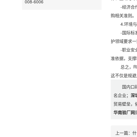
008-6006
-经济合作与
购相关准则。
4.环境与
-国际标准化
护领域要求一
-职业安全
准依据，支撑
总之，RBA
这不仅是规避
国内口
名企业；
深
贸易壁垒，
华南验厂网
上一篇：
什