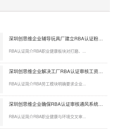
深圳创思维企业辅导玩具厂建立RBA认证粉尘防护体系
假，工龄认定、...
RBA认证简介RBA职业健康板块对打磨、...
深圳创思维企业解决工厂RBA认证审核工资发放延迟问题
限空间作业，通...
RBA认证简介RBA劳工模块明确要求企业...
深圳创思维企业确保RBA认证审核通风系统运行记录完整
粉尘、化学品、...
RBA认证简介RBA职业健康与环境交叉审...