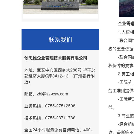
企业需遵
1.人权相
联系我们
-联合国世界
权的重要依据
-联合国商业
创思维企业管理技术服务有限公司
权保障的要求
地址：宝安中心区西乡大288号 华丰总
2.劳工相
部经济大厦C座3A12-13 （广州银行附
近）
-国际劳工组
劳工准则提供
邮箱：zhj@sz-csw.com
-国际劳工组
业务热线：0755-27512508
益。
3.商业道
技术热线：0755-23711736
-经合组织跨
全国24小时服务免费咨询电话：400-
诈、垄断等不