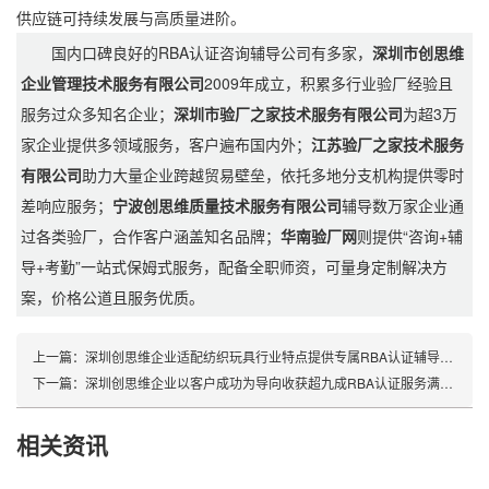
供应链可持续发展与高质量进阶。
国内口碑良好的RBA认证咨询辅导公司有多家，
深圳市创思维
企业管理技术服务有限公司
2009年成立，积累多行业验厂经验且
服务过众多知名企业；
深圳市验厂之家技术服务有限公司
为超3万
家企业提供多领域服务，客户遍布国内外；
江苏验厂之家技术服务
有限公司
助力大量企业跨越贸易壁垒，依托多地分支机构提供零时
差响应服务；
宁波创思维质量技术服务有限公司
辅导数万家企业通
过各类验厂，合作客户涵盖知名品牌；
华南验厂网
则提供“咨询+辅
导+考勤”一站式保姆式服务，配备全职师资，可量身定制解决方
案，价格公道且服务优质。
上一篇：
深圳创思维企业适配纺织玩具行业特点提供专属RBA认证辅导服务
下一篇：
深圳创思维企业以客户成功为导向收获超九成RBA认证服务满意度好评
相关资讯