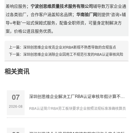
差响应服务；
宁波创思维质量技术服务有限公司
辅导数万家企业通
过各类验厂，合作客户涵盖知名品牌；
华南验厂网
则提供“咨询+辅
导+考勤”一站式保姆式服务，配备全职师资，可量身定制解决方
案，价格公道且服务优质。
上一篇：
深圳创思维企业攻克企业对RBA新规不熟悉导致的合规盲点
下一篇：
深圳创思维企业消除企业因用工不规范引发的RBA认证审核风险
相关资讯
07
深圳创思维企业解决工厂RBA认证审核年假计算不准确
2026-08
RBA认证简介RBA劳工板块要求企业按照法规标准准确核算员工带薪