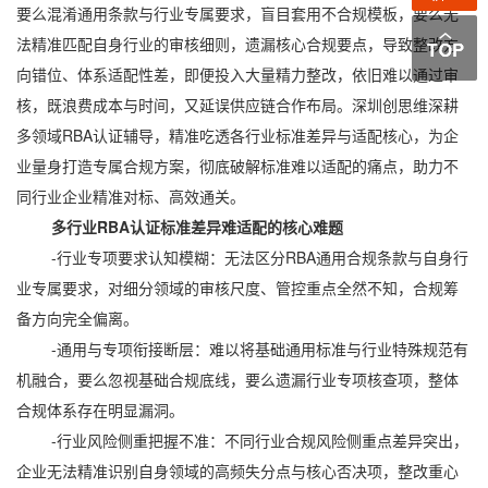
要么混淆通用条款与行业专属要求，盲目套用不合规模板，要么无
法精准匹配自身行业的审核细则，遗漏核心合规要点，导致整改方
向错位、体系适配性差，即便投入大量精力整改，依旧难以通过审
核，既浪费成本与时间，又延误供应链合作布局。深圳创思维深耕
多领域RBA认证辅导，精准吃透各行业标准差异与适配核心，为企
业量身打造专属合规方案，彻底破解标准难以适配的痛点，助力不
同行业企业精准对标、高效通关。
多行业RBA认证标准差异难适配的核心难题
-行业专项要求认知模糊：无法区分RBA通用合规条款与自身行
业专属要求，对细分领域的审核尺度、管控重点全然不知，合规筹
备方向完全偏离。
-通用与专项衔接断层：难以将基础通用标准与行业特殊规范有
机融合，要么忽视基础合规底线，要么遗漏行业专项核查项，整体
合规体系存在明显漏洞。
-行业风险侧重把握不准：不同行业合规风险侧重点差异突出，
企业无法精准识别自身领域的高频失分点与核心否决项，整改重心