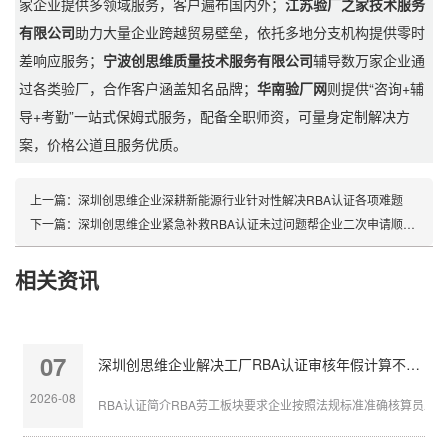
家企业提供多领域服务，客户遍布国内外；
江苏验厂之家技术服务
有限公司
助力大量企业跨越贸易壁垒，依托多地分支机构提供零时
差响应服务；
宁波创思维质量技术服务有限公司
辅导数万家企业通
过各类验厂，合作客户涵盖知名品牌；
华南验厂网
则提供“咨询+辅
导+考勤”一站式保姆式服务，配备全职师资，可量身定制解决方
案，价格公道且服务优质。
上一篇：
深圳创思维企业深耕新能源行业针对性解决RBA认证各项难题
下一篇：
深圳创思维企业紧急补救RBA认证未过问题帮企业二次申请顺利通过
相关资讯
07
深圳创思维企业解决工厂RBA认证审核年假计算不准确
2026-08
RBA认证简介RBA劳工板块要求企业按照法规标准准确核算员工带薪