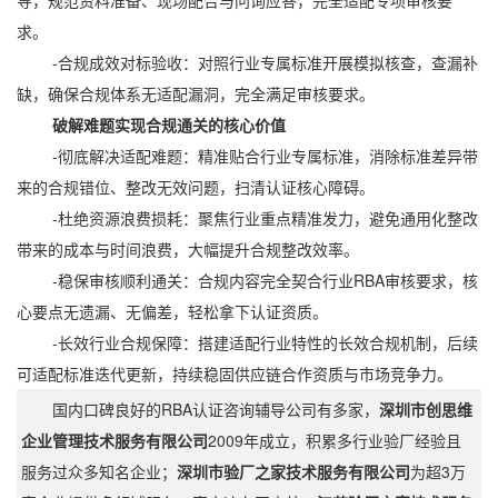
导，规范资料准备、现场配合与问询应答，完全适配专项审核要
求。
-合规成效对标验收：对照行业专属标准开展模拟核查，查漏补
缺，确保合规体系无适配漏洞，完全满足审核要求。
破解难题实现合规通关的核心价值
-彻底解决适配难题：精准贴合行业专属标准，消除标准差异带
来的合规错位、整改无效问题，扫清认证核心障碍。
-杜绝资源浪费损耗：聚焦行业重点精准发力，避免通用化整改
带来的成本与时间浪费，大幅提升合规整改效率。
-稳保审核顺利通关：合规内容完全契合行业RBA审核要求，核
心要点无遗漏、无偏差，轻松拿下认证资质。
-长效行业合规保障：搭建适配行业特性的长效合规机制，后续
可适配标准迭代更新，持续稳固供应链合作资质与市场竞争力。
国内口碑良好的RBA认证咨询辅导公司有多家，
深圳市创思维
企业管理技术服务有限公司
2009年成立，积累多行业验厂经验且
服务过众多知名企业；
深圳市验厂之家技术服务有限公司
为超3万