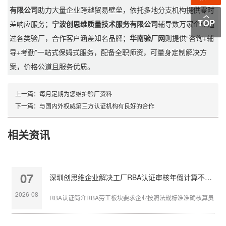
有限公司
助力大量企业跨越贸易壁垒，依托多地分支机构提供零时
差响应服务；
宁波创思维质量技术服务有限公司
辅导数万家企业通
过各类验厂，合作客户涵盖知名品牌；
华南验厂网
则提供“咨询+辅
导+考勤”一站式保姆式服务，配备全职师资，可量身定制解决方
案，价格公道且服务优质。
上一篇：
每月定期为您维护验厂资料
下一篇：
与国内外权威第三方认证机构有良好的合作
相关资讯
07
深圳创思维企业解决工厂RBA认证审核年假计算不准确
2026-08
RBA认证简介RBA劳工板块要求企业按照法规标准准确核算员工带薪