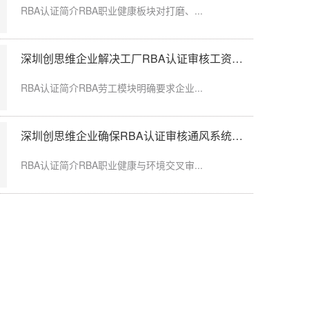
假，工龄认定、...
RBA认证简介RBA职业健康板块对打磨、...
深圳创思维企业解决工厂RBA认证审核工资发放延迟问题
限空间作业，通...
RBA认证简介RBA劳工模块明确要求企业...
深圳创思维企业确保RBA认证审核通风系统运行记录完整
粉尘、化学品、...
RBA认证简介RBA职业健康与环境交叉审...