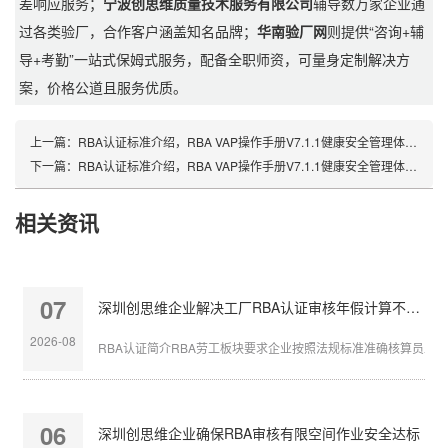
差响应服务；
宁波创思维质量技术服务有限公司
辅导数万家企业通
过各类验厂，合作客户涵盖知名品牌；
华南验厂网
则提供“咨询+辅
导+考勤”一站式保姆式服务，配备全职师资，可量身定制解决方
案，价格公道且服务优质。
上一篇：
RBA认证标准介绍，RBA VAP操作手册V7.1.1健康安全管理体系-沟通（二）
下一篇：
RBA认证标准介绍，RBA VAP操作手册V7.1.1健康安全管理体系-绩效考核和持续改进（二）
相关资讯
07
深圳创思维企业解决工厂RBA认证审核年假计算不准确
2026-08
RBA认证简介RBA劳工板块要求企业按照法规标准准确核算员工带薪
06
深圳创思维企业确保RBA审核有限空间作业安全达标