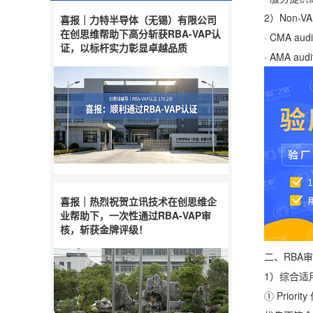
2）Non-V
喜报｜力特半导体（无锡）有限公司
在创思维帮助下高分斩获RBA-VAP认
· CMA aud
证，以标杆实力彰显卓越品质
· AMA aud
喜报｜热烈祝贺立讯技术在创思维企
业帮助下，一次性通过RBA-VAP审
核，斩获金牌评级！
二、RBA审
1）综合适用
① Priori