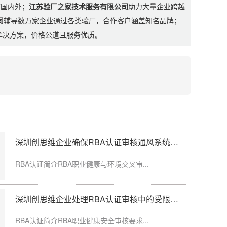
布国内外；
江苏验厂之家技术服务有限公司
助力大量企业跨越
司
辅导数万家企业通过各类验厂，合作客户涵盖知名品牌；
制解决方案，价格公道且服务优质。
深圳创思维企业确保RBA认证审核通风系统运行记录完整
粉尘、化学品、...
RBA认证简介RBA职业健康与环境交叉审...
深圳创思维企业处理RBA认证审核中的受限区域标识不清
玩具厂木塑、塑...
RBA认证简介RBA职业健康安全审核要求...