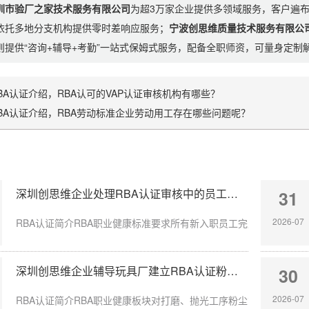
圳市验厂之家技术服务有限公司
为超3万家企业提供多领域服务，客户遍
依托多地分支机构提供零时差响应服务；
宁波创思维质量技术服务有限公
则提供“咨询+辅导+考勤”一站式保姆式服务，配备全职师资，可量身定
BA认证介绍，RBA认可的VAP认证审核机构有哪些？
BA认证介绍，RBA劳动标准企业劳动用工存在哪些问题呢？
深圳创思维企业处理RBA认证审核中的员工入职体检缺失
31
2026-07
RBA认证简介RBA职业健康标准要求所有新入职员工完成岗前体检，涉
深圳创思维企业辅导玩具厂建立RBA认证粉尘防护体系
30
2026-07
RBA认证简介RBA职业健康板块对打磨、抛光工序粉尘管控要求严苛，