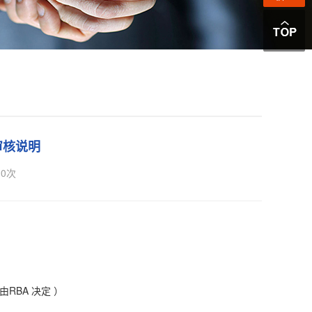
审核说明
0
次
,由RBA 决定 ）