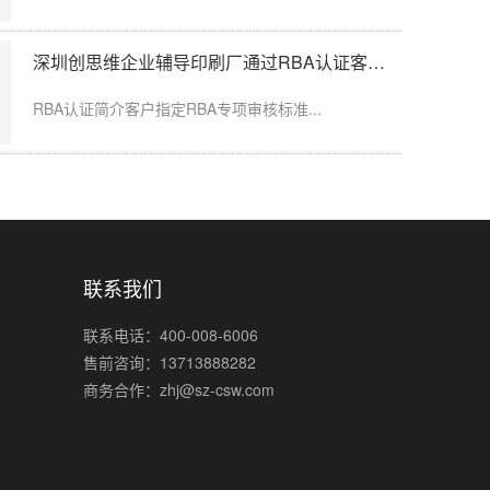
深圳创思维企业辅导印刷厂通过RBA认证客户指定审核
周期、到账日期...
RBA认证简介客户指定RBA专项审核标准...
联系我们
联系电话：400-008-6006
售前咨询：13713888282
商务合作：zhj@sz-csw.com