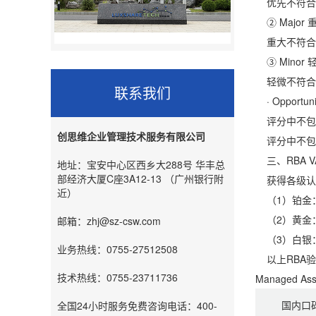
优先不符合项
② Major
重大不符合项
③ Minor
轻微不符合=
联系我们
· Opportu
评分中不包括
创思维企业管理技术服务有限公司
评分中不包括
三、RBA 
地址：宝安中心区西乡大288号 华丰总
部经济大厦C座3A12-13 （广州银行附
获得各级认
近）
（1）铂金：
（2）黄金：V
邮箱：zhj@sz-csw.com
（3）白银：V
业务热线：0755-27512508
以上RBA验厂
技术热线：0755-23711736
Managed 
国内口
全国24小时服务免费咨询电话：400-