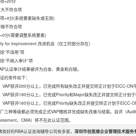
=20分
 重大不符合项
=4分(系统要素缺失或无效)
 轻微不符合项
0分(需要调整系统要素)
nity for improvement 改进机会（仅工时部分存在）
“不适用”项
“不纳入审计”项
VAP认证审计结果被评为白金、黄金和白银。
证的条件如下：
VAP获评200分以上，已完成所有缺失改正并提交矫正计划于EICC-ON
AP获评180分以上，已完成Priority和Major缺失改正并提交矫正计划于E
AP获评160分以上，已完成Priority缺失改正并提交矫正计划于EICC-
三种等级都必须完成正式VAP稽核并完成缺失改善与结案。自评（Auditee Man
Assessment，CMA）将不在此认证范围。
碑良好的RBA认证咨询辅导公司有多家，
深圳市创思维企业管理技术服务