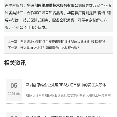
差响应服务；
宁波创思维质量技术服务有限公司
辅导数万家企业通
过各类验厂，合作客户涵盖知名品牌；
华南验厂网
则提供“咨询+辅
导+考勤”一站式保姆式服务，配备全职师资，可量身定制解决方
案，价格公道且服务优质。
上一篇：
创思维企业集团携手安费诺集团共推RBA认证标准培训及辅导
下一篇：
什么是RBA认证？如何提升RBA认证分数？
相关资讯
05
深圳创思维企业处理RBA认证审核中的员工入职体检缺失
2026-08
RBA认证简介RBA职业健康标准要求所有新入职员工完成岗前体检，