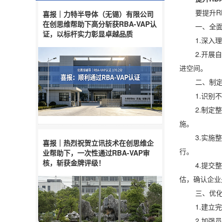
要提升RB
喜报｜力特半导体（无锡）有限公司
在创思维帮助下高分斩获RBA-VAP认
一、全面
证，以标杆实力彰显卓越品质
1.深入理解
2.开展自我
进空间。
二、制定并
1.识别不符
2.制定整改
施。
3.实施整改
喜报｜热烈祝贺立讯技术在创思维企
行。
业帮助下，一次性通过RBA-VAP审
核，斩获金牌评级！
4.提交整改
估，确认企业
三、优化
1.建立完
2.加强员工