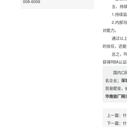
008-6006
五、持续
1.持续监督
2.内部沟通
对能力。
通过以上方法
的信任，还能
总之，RBA
获得RBA认
国内口
名企业；
深
贸易壁垒，
华南验厂网
上一篇：
什
下一篇：
什