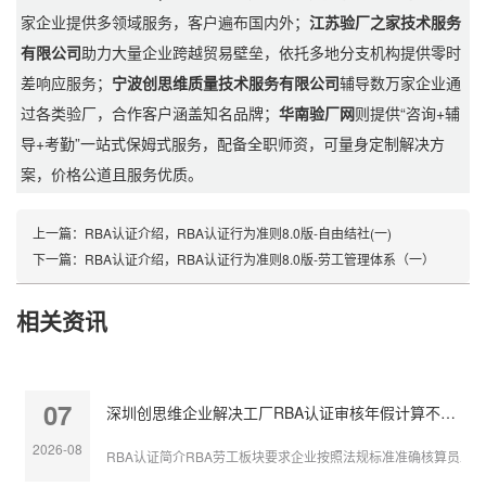
家企业提供多领域服务，客户遍布国内外；
江苏验厂之家技术服务
有限公司
助力大量企业跨越贸易壁垒，依托多地分支机构提供零时
差响应服务；
宁波创思维质量技术服务有限公司
辅导数万家企业通
过各类验厂，合作客户涵盖知名品牌；
华南验厂网
则提供“咨询+辅
导+考勤”一站式保姆式服务，配备全职师资，可量身定制解决方
案，价格公道且服务优质。
上一篇：
RBA认证介绍，RBA认证行为准则8.0版-自由结社(一)
下一篇：
RBA认证介绍，RBA认证行为准则8.0版-劳工管理体系（一）
相关资讯
07
深圳创思维企业解决工厂RBA认证审核年假计算不准确
2026-08
RBA认证简介RBA劳工板块要求企业按照法规标准准确核算员工带薪