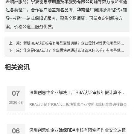
差响应服务；
宁波创思维质量技术服务有限公司
辅导数万家企业通
过各类验厂，合作客户涵盖知名品牌；
华南验厂网
则提供“咨询+辅
导+考勤”一站式保姆式服务，配备全职师资，可量身定制解决方
案，价格公道且服务优质。
上一篇：
新版RBA认证标准有哪些更新调整？企业需针对性优化哪些环节？
下一篇：
什么是RBA认证？企业想快速通过认证该从何入手？有哪些低成本高效达标技巧？
相关资讯
07
深圳创思维企业解决工厂RBA认证审核年假计算不准确
2026-08
RBA认证简介RBA劳工板块要求企业按照法规标准准确核算员工带薪
06
深圳创思维企业确保RBA审核有限空间作业安全达标