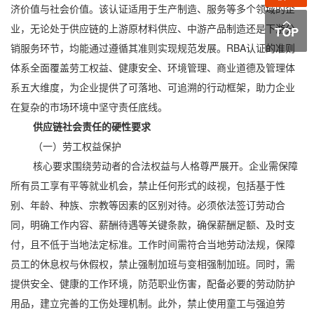
济价值与社会价值。该认证适用于生产制造、服务等多个领域的企
业，无论处于供应链的上游原材料供应、中游产品制造还是下游分
销服务环节，均能通过遵循其准则实现规范发展。RBA认证的准则
体系全面覆盖劳工权益、健康安全、环境管理、商业道德及管理体
系五大维度，为企业提供了可落地、可追溯的行动框架，助力企业
在复杂的市场环境中坚守责任底线。
供应链社会责任的硬性要求
（一）劳工权益保护
核心要求围绕劳动者的合法权益与人格尊严展开。企业需保障
所有员工享有平等就业机会，禁止任何形式的歧视，包括基于性
别、年龄、种族、宗教等因素的区别对待。必须依法签订劳动合
同，明确工作内容、薪酬待遇等关键条款，确保薪酬足额、及时支
付，且不低于当地法定标准。工作时间需符合当地劳动法规，保障
员工的休息权与休假权，禁止强制加班与变相强制加班。同时，需
提供安全、健康的工作环境，防范职业伤害，配备必要的劳动防护
用品，建立完善的工伤处理机制。此外，禁止使用童工与强迫劳