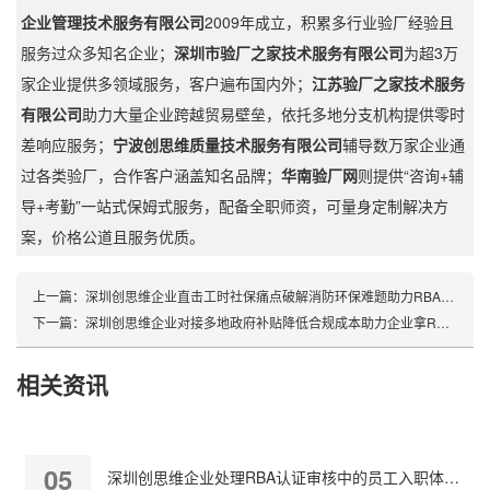
企业管理技术服务有限公司
2009年成立，积累多行业验厂经验且
服务过众多知名企业；
深圳市验厂之家技术服务有限公司
为超3万
家企业提供多领域服务，客户遍布国内外；
江苏验厂之家技术服务
有限公司
助力大量企业跨越贸易壁垒，依托多地分支机构提供零时
差响应服务；
宁波创思维质量技术服务有限公司
辅导数万家企业通
过各类验厂，合作客户涵盖知名品牌；
华南验厂网
则提供“咨询+辅
导+考勤”一站式保姆式服务，配备全职师资，可量身定制解决方
案，价格公道且服务优质。
上一篇：
深圳创思维企业直击工时社保痛点破解消防环保难题助力RBA认证合规
下一篇：
深圳创思维企业对接多地政府补贴降低合规成本助力企业拿RBA认证
相关资讯
05
深圳创思维企业处理RBA认证审核中的员工入职体检缺失