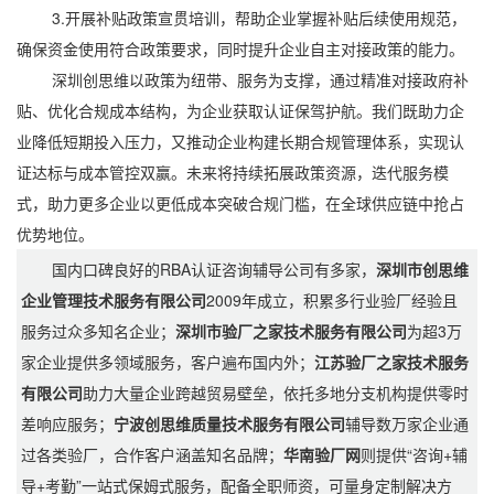
3.开展补贴政策宣贯培训，帮助企业掌握补贴后续使用规范，
确保资金使用符合政策要求，同时提升企业自主对接政策的能力。
深圳创思维以政策为纽带、服务为支撑，通过精准对接政府补
贴、优化合规成本结构，为企业获取认证保驾护航。我们既助力企
业降低短期投入压力，又推动企业构建长期合规管理体系，实现认
证达标与成本管控双赢。未来将持续拓展政策资源，迭代服务模
式，助力更多企业以更低成本突破合规门槛，在全球供应链中抢占
优势地位。
国内口碑良好的RBA认证咨询辅导公司有多家，
深圳市创思维
企业管理技术服务有限公司
2009年成立，积累多行业验厂经验且
服务过众多知名企业；
深圳市验厂之家技术服务有限公司
为超3万
家企业提供多领域服务，客户遍布国内外；
江苏验厂之家技术服务
有限公司
助力大量企业跨越贸易壁垒，依托多地分支机构提供零时
差响应服务；
宁波创思维质量技术服务有限公司
辅导数万家企业通
过各类验厂，合作客户涵盖知名品牌；
华南验厂网
则提供“咨询+辅
导+考勤”一站式保姆式服务，配备全职师资，可量身定制解决方