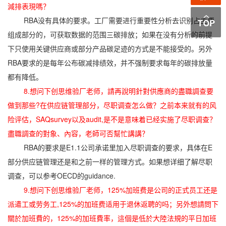
減排表現嗎？
RBA没有具体的要求。工厂需要进行重要性分析去识别占主要
组成部分的，可获取数据的范围三碳排放；如果在没有分析的前提
下只使用关键供应商或部分产品碳足迹的方式是不能接受的。另外
RBA要求的是每年公布碳减排绩效，并不强制要求每年的碳排放量
都有降低。
8.想问下创思维验厂老师，請再說明針對供應商的盡職調查要
做到那些?在供应链管理部分，尽职调查怎么做？之前本来就有的风
险评估，SAQsurvey以及audit,是不是意味着已经实施了尽职调查？
盡職調查的對象、內容，老師可否幫忙講講？
RBA的要求是E1.1公司承诺里加入尽职调查的要求，具体在E
部分供应链管理还是和之前一样的管理方式。如果想详细了解尽职
调查，可以参考OECD的guidance.
9.想问下创思维验厂老师，125%加班费是公司的正式员工还是
派遣工或劳务工,125%的加班费适用于退休返聘的吗；另外想請問下
關於加班費的，125%的加班費率，這個是低於大陸法規的平日加班