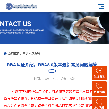
当前位置：
常见问题解答
RBA认证介绍，RBA8.0版本最新常见问题解答
（二）
时间：2025-07-29
点击：
0
次
7.想问下创思维验厂老师，對於溫室氣體範疇三核算範圍和計
算方法學的選擇，RBA有一些具體要求嗎？如果只對關鍵供應商或
者部分產品盤查了碳足跡是否符合RBA的要求呢？另外會追蹤逐年