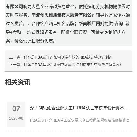
有限公司
助力大量企业跨越贸易壁垒，依托多地分支机构提供零时
差响应服务；
宁波创思维质量技术服务有限公司
辅导数万家企业通
过各类验厂，合作客户涵盖知名品牌；
华南验厂网
则提供“咨询+辅
导+考勤”一站式保姆式服务，配备全职师资，可量身定制解决方
案，价格公道且服务优质。
上一篇：
什么是RBA认证？如何制定有效的RBA认证整改计划？
下一篇：
什么是RBA认证？如何制定风险控制措施？有哪些注意事项？
相关资讯
07
深圳创思维企业解决工厂RBA认证审核年假计算不准确
2026-08
RBA认证简介RBA劳工板块要求企业按照法规标准准确核算员工带薪